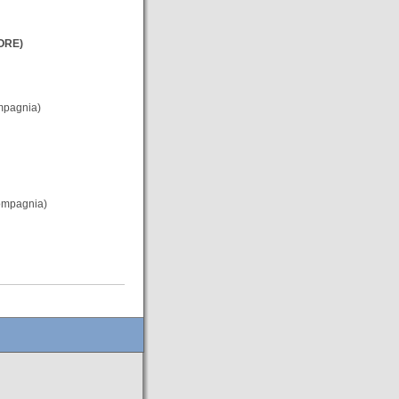
TORE)
ompagnia)
compagnia)