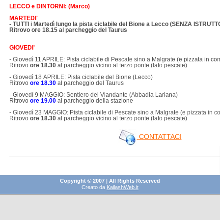
LECCO e DINTORNI: (Marco)
MARTEDI'
- TUTTI i Martedì lungo la pista ciclabile del Bione a Lecco (SENZA ISTRUT
Ritrovo ore 18.15 al parcheggio del Taurus
GIOVEDI'
- Giovedì 11 APRILE: Pista ciclabile di Pescate sino a Malgrate (e pizzata in c
Ritrovo
ore 18.30
al parcheggio vicino al terzo ponte (lato pescate)
- Giovedì 18 APRILE: Pista ciclabile del Bione (Lecco)
Ritrovo
ore
18.30
al parcheggio del Taurus
- Giovedì 9 MAGGIO: Sentiero del Viandante (Abbadia Lariana)
Ritrovo
ore 19.00
al parcheggio della stazione
- Giovedì 23 MAGGIO: Pista ciclabile di Pescate sino a Malgrate (e pizzata in 
Ritrovo
ore 18.30
al parcheggio vicino al terzo ponte (lato pescate)
CONTATTACI
Copyright © 2007 | All Rights Reserved
Creato da
KailashWeb.it