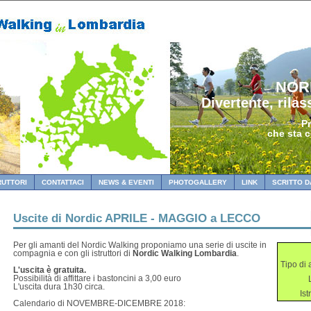
NOR
Divertente, rilas
Pr
che sta 
RUTTORI
CONTATTACI
NEWS & EVENTI
PHOTOGALLERY
LINK
SCRITTO D
Uscite di Nordic
APRILE - MAGGIO a LECCO
Per gli amanti del Nordic Walking proponiamo una serie di uscite in
compagnia e con gli istruttori di
Nordic Walking Lombardia
.
Tipo di a
L'uscita è gratuita.
Possibilità di affittare i bastoncini a 3,00 euro
L'uscita dura 1h30 circa.
Ist
Calendario di NOVEMBRE-DICEMBRE 2018: