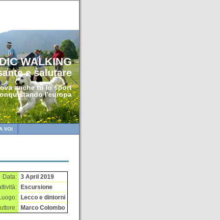
DIC WALKING
sante e salutare
ova anche tu lo sport
conquistando l'europa
A VOI
Data:
3 April 2019
ttività:
Escursione
Luogo:
Lecco e dintorni
ruttore:
Marco Colombo