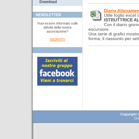
Download
Diario Allenamen
Utile foglio excel
NEWSLETTER
ISTRUTTRICE A
Vuoi essere informato sulle
Con il diario gior
attività della nostra
escursioni.
associazione?
Una serie di grafici mostre
forma, il riassunto per se
ISCRIVITI
Copyright ©
Cr