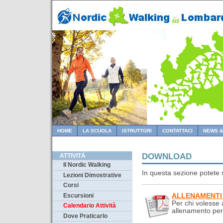
HOME
LA SCUOLA
ISTRUTTORI
CONTATTACI
NEWS &
DOWNLOAD
ATTIVITÀ
Il Nordic Walking
In questa sezione potete 
Lezioni Dimostrative
Corsi
ALLENAMENTI 
Escursioni
Per chi volesse 
Calendario Attività
allenamento per 
Dove Praticarlo