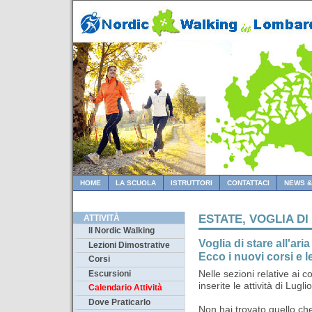
HOME
LA SCUOLA
ISTRUTTORI
CONTATTACI
NEWS &
ESTATE, VOGLIA D
ATTIVITÀ
Il Nordic Walking
Voglia di stare all'ar
Lezioni Dimostrative
Ecco i nuovi corsi e l
Corsi
Nelle sezioni relative ai c
Escursioni
inserite le attività di Luglio
Calendario Attività
Dove Praticarlo
Non hai trovato quello ch